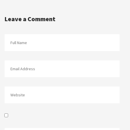
Leave a Comment