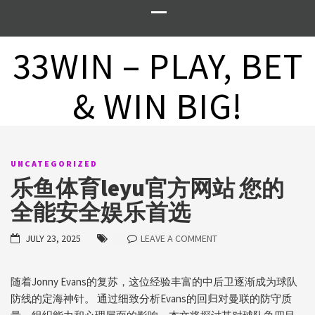
33WIN – PLAY, BET
& WIN BIG!
UNCATEGORIZED
乐鱼体育leyu官方网站 您的
全能安全娱乐首选
JULY 23, 2025
LEAVE A COMMENT
随着Jonny Evans的复苏，这位经验丰富的中后卫逐渐成为球队
防线的定海神针。 通过细致分析Evans的回归对曼联的防守质