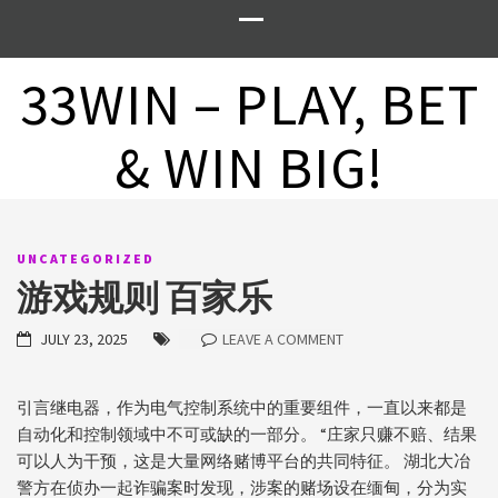
33WIN – PLAY, BET
& WIN BIG!
UNCATEGORIZED
游戏规则 百家乐
JULY 23, 2025
LEAVE A COMMENT
引言继电器，作为电气控制系统中的重要组件，一直以来都是
自动化和控制领域中不可或缺的一部分。 “庄家只赚不赔、结果
可以人为干预，这是大量网络赌博平台的共同特征。 湖北大冶
警方在侦办一起诈骗案时发现，涉案的赌场设在缅甸，分为实