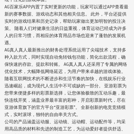
AG百家乐APP内置了实时更新的功能，玩家可以通过APP查看最
新的赛事数据、游戏动态和其他相关信息。 此外，平台还提供
实时的游戏结果和历史记录，帮助玩家做出更加明智的投注决
策。 随着人们对健康生活的日益重视，体育运动已经成为许多
人的日常习惯，而相应的体育用品市场也迎来了蓬勃的发展机
遇。
AG真人真人最新推出的财务处理系统运用了尖端技术，支持多
种入款方式，同时实现自动免转钱包功能，简化出款流程，确
保快速的存款、提款和转账。 AG真人真人还采用了专属的网络
优化技术，大幅降低网络延迟，为用户带来卓越的游戏体验。
随着互联网技术的不断进步和生活节奏的加快，在线娱乐行业
迅速崛起，成为现代人生活中不可或缺的一部分。 亚游彩票为
您带来便捷多样的彩票新选择，让您体验极致的互动乐趣，最
快连线开奖，涵盖业界最丰富的彩种，开启彩票新时代，尽在
亚游体育旗下的官方平台“亚游彩票”。 全新创新的电竞竞猜模
式，实时滚球，独特的自由串关方式。
公司的产品涵盖运动服、运动镜、运动帽、运动配件等，均采
用高品质的材料和先进的制造工艺，为运动爱好者提供舒适、