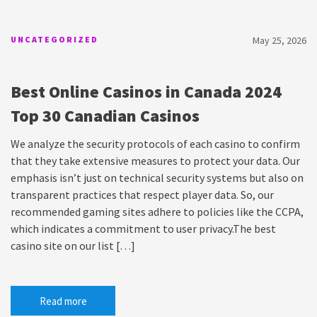
UNCATEGORIZED
May 25, 2026
Best Online Casinos in Canada 2024
Top 30 Canadian Casinos
We analyze the security protocols of each casino to confirm
that they take extensive measures to protect your data. Our
emphasis isn’t just on technical security systems but also on
transparent practices that respect player data. So, our
recommended gaming sites adhere to policies like the CCPA,
which indicates a commitment to user privacy.The best
casino site on our list […]
Read more