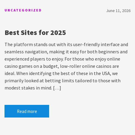
UNCATEGORIZED
June 11, 2026
Best Sites for 2025
The platform stands out with its user-friendly interface and
seamless navigation, making it easy for both beginners and
experienced players to enjoy. For those who enjoy online
casino games on a budget, low-roller online casinos are
ideal. When identifying the best of these in the USA, we
primarily looked at betting limits tailored to those with
modest stakes in mind. […]
Read more