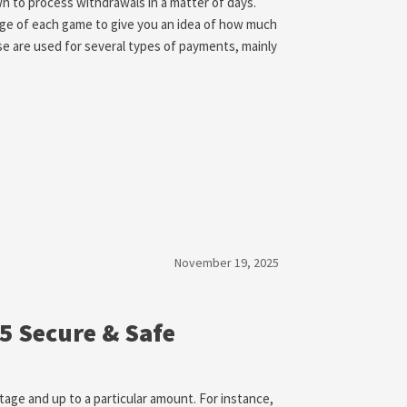
n to process withdrawals in a matter of days.
age of each game to give you an idea of how much
ese are used for several types of payments, mainly
November 19, 2025
5 Secure & Safe
age and up to a particular amount. For instance,