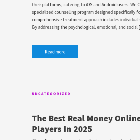
their platforms, catering to iOS and Android users. We 
specialized counselling program designed specifically fo
comprehensive treatment approach includes individual s
By addressing the psychological, emotional, and social 
Read more
UNCATEGORIZED
The Best Real Money Online
Players In 2025