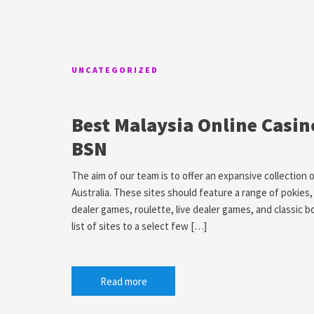
UNCATEGORIZED
Best Malaysia Online Casin
BSN
The aim of our team is to offer an expansive collection 
Australia. These sites should feature a range of pokies, 
dealer games, roulette, live dealer games, and classic 
list of sites to a select few […]
Read more